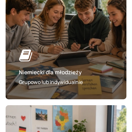
Niemiecki dla młodzieży
Grupowo lub indywidualnie
Kurs
niemieckiego
dla