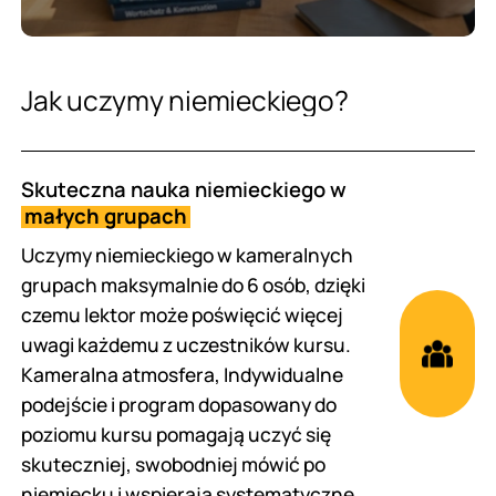
J
a
k
u
c
z
y
m
y
n
i
e
m
i
e
c
k
i
e
g
o
?
Skuteczna nauka niemieckiego w
małych grupach
Uczymy niemieckiego w kameralnych
grupach maksymalnie do 6 osób, dzięki
czemu lektor może poświęcić więcej
uwagi każdemu z uczestników kursu.
Kameralna atmosfera, Indywidualne
podejście i program dopasowany do
poziomu kursu pomagają uczyć się
skuteczniej, swobodniej mówić po
niemiecku i wspierają systematyczne