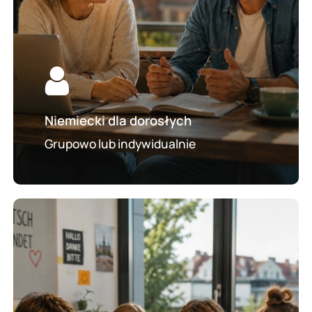
Niemiecki dla dorosłych
Grupowo lub indywidualnie
Kurs
niemieckiego
dla
młodzieży