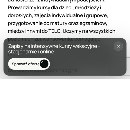
Prowadzimy kursy dla dzieci, młodzieży i
dorosłych, zajęcia indywidualne i grupowe,
przygotowanie do matury oraz egzaminów,
między innymi do TELC. Uczymy na wszystkich
poziomach zaawansowania, pomagając
Zapisy na intensywne kursy wakacyjne -
kursantom rozwijać swobodę komunikacji i
stacjonarnie i online
budować pewność siebie w mówieniu. Zajęcia
pomagają osiągać konkretne cele edukacyjne,
Sprawdź ofertę
zawodowe lub egzaminacyjne.
Dlaczego warto wybrać szkołę niemieckiego
Katarina?
Za jakością naszych kursów stoją konkretne
liczby: 28 lata doświadczenia, około 50
startujących kursów w każdym semestrze,
ponad 45 lektorów z wieloletnim