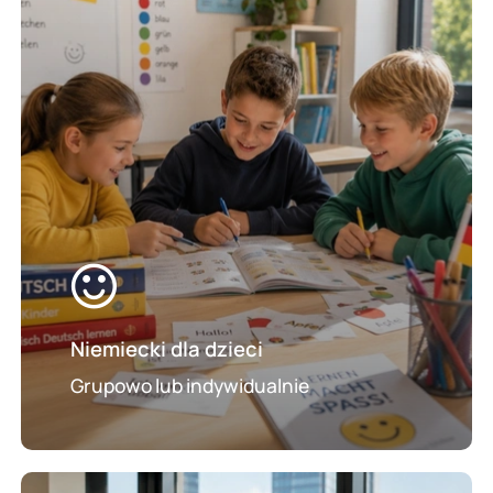
dzieci
Niemiecki dla dzieci
Grupowo lub indywidualnie
Kursy