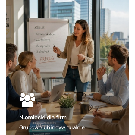
niemieckiego
dla
firm
Niemiecki dla firm
Grupowo lub indywidualnie