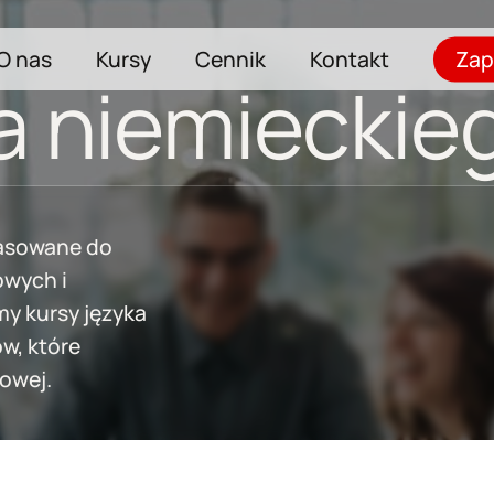
O nas
Kursy
Cennik
Kontakt
Zap
a niemieckieg
pasowane do
owych i
my kursy języka
w, które
owej.