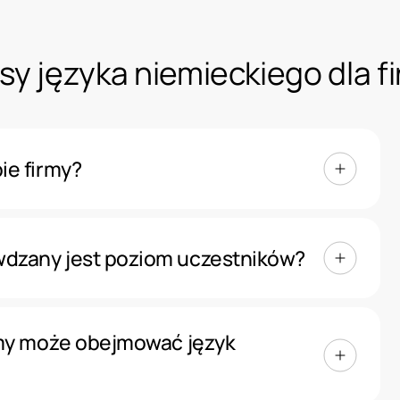
sy języka niemieckiego dla f
ie firmy?
w siedzibie klienta. Kursy mogą odbywać się
 39 w Warszawie, obok metra Pole
wdzany jest poziom uczestników?
owadzamy testy kwalifikacyjne oraz analizę
emu łatwiej dobrać poziom, zakres materiału
irmy może obejmować język