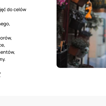
jęć do celów
nego,
torów,
ce,
hentów,
my.
y