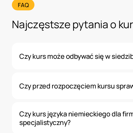
FAQ
Najczęstsze pytania o kur
Czy kurs może odbywać się w siedzib
Tak, istnieje możliwość organizacji zajęć 
także w szkole Katarina przy ul. Batorego
Czy przed rozpoczęciem kursu spra
Mokotowskie lub online.
Tak, przed rozpoczęciem szkolenia przepr
potrzeb językowych uczestników. Dzięki t
Czy kurs języka niemieckiego dla f
i tempo zajęć.
specjalistyczny?