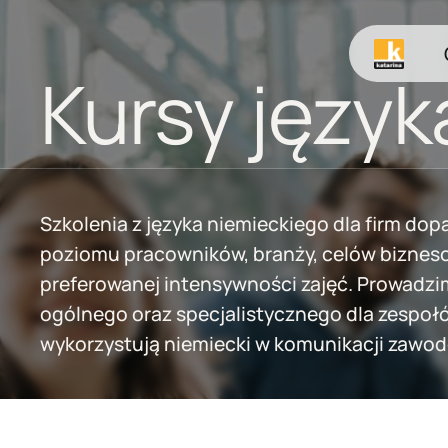
Skip
to
main
Kursy język
content
Szkolenia z języka niemieckiego dla firm do
poziomu pracowników, branży, celów biznes
preferowanej intensywności zajęć. Prowadzi
ogólnego oraz specjalistycznego dla zespołó
wykorzystują niemiecki w komunikacji zawod