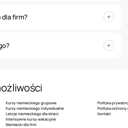
gotowujemy również specjalistyczne
ne do potrzeb danej firmy, branży i
 dla firm?
ależy od liczby uczestników, poziomu,
 kursu oraz zakresu szkolenia. Aby poznać
ego?
iej
skontaktować się ze szkołą
i opisać
a firmy, wystarczy wypełnić
formularz
 szkoły. Po analizie potrzeb przygotujemy
połu.
możliwości
Kursy niemieckiego grupowe
Polityka prywatno
Kursy niemieckiego indywidualne
Polityka ochrony
Lekcje niemieckiego dla dzieci
Kontakt
Intensywne kursy wakacyjne
Niemiecki dla firm