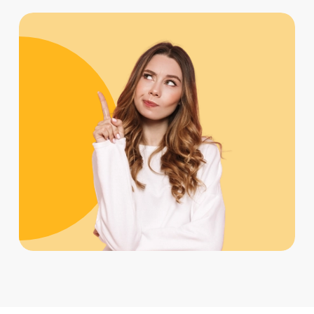
Cena kursu semestralnego dla dzieci
wynosi 1398 zł w grupie 5–6 osób lub 1798
zł w grupie 3–4 osoby. Szczegóły
dotyczące aktualnych cen i rezerwacji
miejsca znajdują się w
cenniku
.