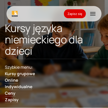
Skip
to
Menu
Zapisz się
main
content
Kursy języka
niemieckiego dla
dzieci
Szybkie menu:
Kursy grupowe
Online
Indywidualne
Ceny
Zapisy