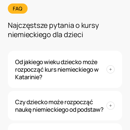
FAQ
Najczęstsze pytania o kursy
niemieckiego dla dzieci
Od jakiego wieku dziecko może
rozpocząć kurs niemieckiego w
Katarinie?
Szkoła Katarina prowadzi kursy języka
niemieckiego dla dzieci od 7 roku życia.
Czy dziecko może rozpocząć
Grupy są dzielone wiekowo na 7–10 lat oraz
naukę niemieckiego od podstaw?
11–13 lat.
Tak, dziecko może rozpocząć naukę