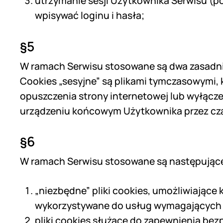
utrzymanie sesji Użytkownika Serwisu (po
wpisywać loginu i hasła;
§5
W ramach Serwisu stosowane są dwa zasadnicze
Cookies „sesyjne” są plikami tymczasowymi
opuszczenia strony internetowej lub wyłącze
urządzeniu końcowym Użytkownika przez czas
§6
W ramach Serwisu stosowane są następujące 
„niezbędne” pliki cookies, umożliwiające 
wykorzystywane do usług wymagających u
pliki cookies służące do zapewnienia be