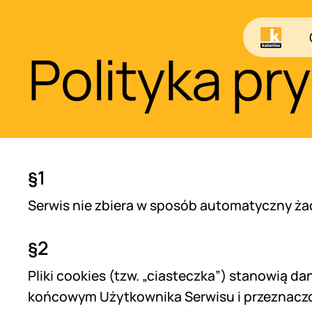
Skip
to
main
Polityka pr
content
§1
Serwis nie zbiera w sposób automatyczny żad
§2
Pliki cookies (tzw. „ciasteczka”) stanowią d
końcowym Użytkownika Serwisu i przeznaczon